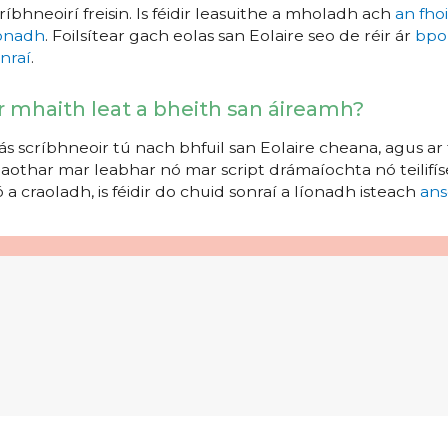
ríbhneoirí freisin. Is féidir leasuithe a mholadh ach
an fho
íonadh
. Foilsítear gach eolas san Eolaire seo de réir ár
bpo
nraí
.
r mhaith leat a bheith san áireamh?
s scríbhneoir tú nach bhfuil san Eolaire cheana, agus ar 
aothar mar leabhar nó mar script drámaíochta nó teilifíse
 a craoladh, is féidir do chuid sonraí a líonadh isteach
ans