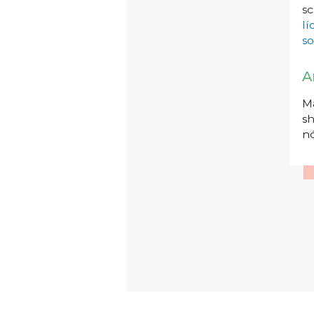
sc
l
so
A
Má
sh
nó