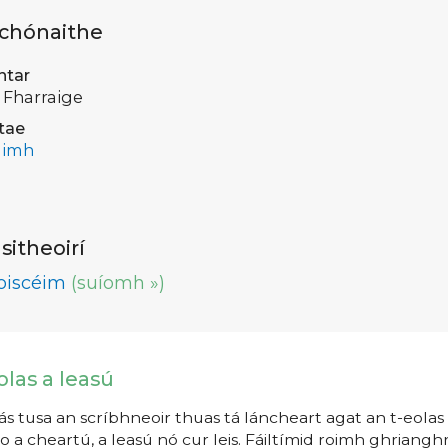
 chónaithe
ntar
 Fharraige
tae
limh
lsitheoirí
oiscéim
(suíomh »)
olas a leasú
s tusa an scríbhneoir thuas tá láncheart agat an t-eolas a
o a cheartú, a leasú nó cur leis. Fáiltímid roimh ghrianghr