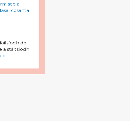
irm seo a
lasaí cosanta
foilsíodh do
 a stáitsíodh
eo
.