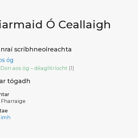
iarmaid Ó Ceallaigh
nraí scríbhneoireachta
os óg
Don aos óg – déaglitríocht
(
1
)
 ar tógadh
ntar
 Fharraige
tae
limh