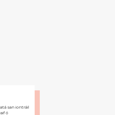
tá san iontráil
aif ó