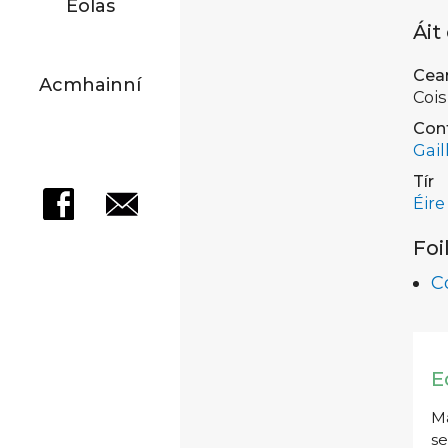
Eolas
Áit
Cea
Acmhainní
Cois
Con
Gail
Tír
Éire
Foi
C
E
Má
se