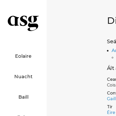
D
Seá
A
Eolaire
Áit
Nuacht
Cea
Cois
Con
Baill
Gail
Tír
Éire