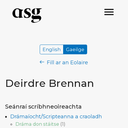
English
Gaeilge
Fill ar an Eolaire
Deirdre Brennan
Seánraí scríbhneoireachta
Drámaíocht/Scripteanna a craoladh
Dráma don stáitse
(
1
)