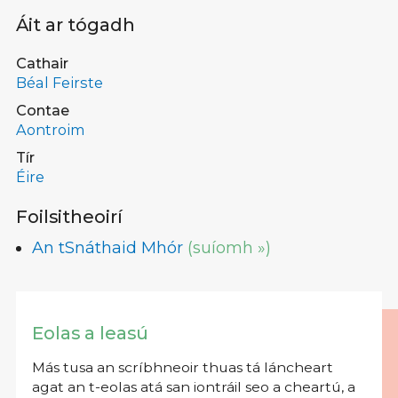
Áit ar tógadh
Cathair
Béal Feirste
Contae
Aontroim
Tír
Éire
Foilsitheoirí
An tSnáthaid Mhór
(suíomh »)
Eolas a leasú
Más tusa an scríbhneoir thuas tá láncheart
agat an t-eolas atá san iontráil seo a cheartú, a