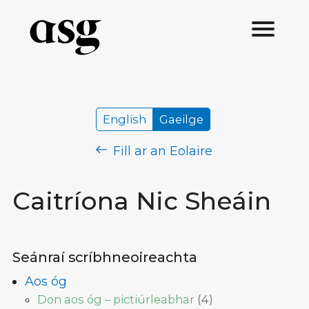
English
Gaeilge
Fill ar an Eolaire
Caitríona Nic Sheáin
Seánraí scríbhneoireachta
Aos óg
Don aos óg – pictiúrleabhar
(
4
)