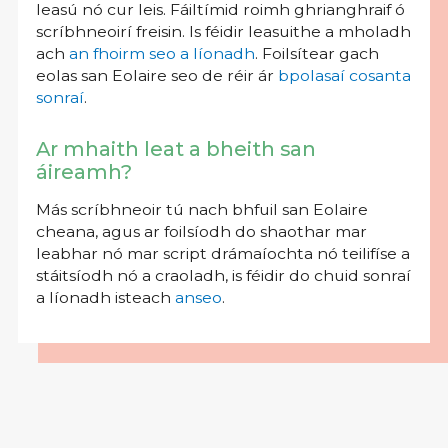
leasú nó cur leis. Fáiltímid roimh ghrianghraif ó
scríbhneoirí freisin. Is féidir leasuithe a mholadh
ach
an fhoirm seo a líonadh
. Foilsítear gach
eolas san Eolaire seo de réir ár
bpolasaí cosanta
sonraí
.
Ar mhaith leat a bheith san
áireamh?
Más scríbhneoir tú nach bhfuil san Eolaire
cheana, agus ar foilsíodh do shaothar mar
leabhar nó mar script drámaíochta nó teilifíse a
stáitsíodh nó a craoladh, is féidir do chuid sonraí
a líonadh isteach
anseo
.