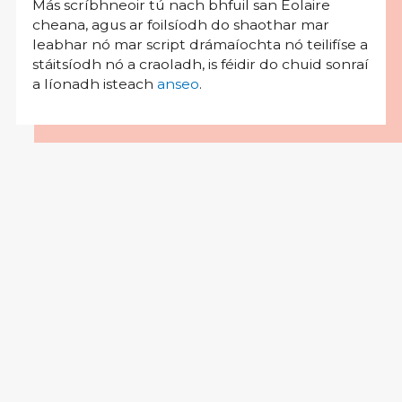
Más scríbhneoir tú nach bhfuil san Eolaire
cheana, agus ar foilsíodh do shaothar mar
leabhar nó mar script drámaíochta nó teilifíse a
stáitsíodh nó a craoladh, is féidir do chuid sonraí
a líonadh isteach
anseo
.