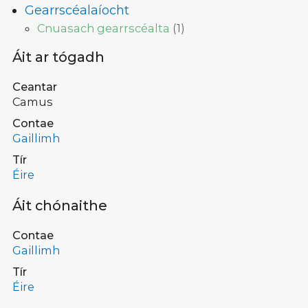
Gearrscéalaíocht
Cnuasach gearrscéalta
(
1
)
Áit ar tógadh
Ceantar
Camus
Contae
Gaillimh
Tír
Éire
Áit chónaithe
Contae
Gaillimh
Tír
Éire