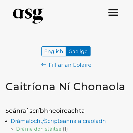
English
Gaeilge
Fill ar an Eolaire
Caitríona Ní Chonaola
Seánraí scríbhneoireachta
Drámaíocht/Scripteanna a craoladh
Dráma don stáitse
(
1
)