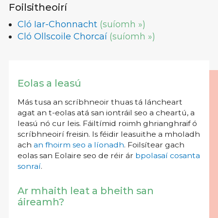
Foilsitheoirí
Cló Iar-Chonnacht
(suíomh »)
Cló Ollscoile Chorcaí
(suíomh »)
Eolas a leasú
Más tusa an scríbhneoir thuas tá láncheart
agat an t-eolas atá san iontráil seo a cheartú, a
leasú nó cur leis. Fáiltímid roimh ghrianghraif ó
scríbhneoirí freisin. Is féidir leasuithe a mholadh
ach
an fhoirm seo a líonadh
. Foilsítear gach
eolas san Eolaire seo de réir ár
bpolasaí cosanta
sonraí
.
Ar mhaith leat a bheith san
áireamh?