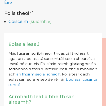
Éire
Foilsitheoirí
Coiscéim
(suíomh »)
Eolas a leasú
Más tusa an scríbhneoir thuas tá láncheart
agat an t-eolas atá san iontráil seo a cheartú, a
leasú nó cur leis. Fáiltímid roimh ghrianghraif ó
scríbhneoirí freisin. Is féidir leasuithe a mholadh
ach
an fhoirm seo a líonadh
. Foilsítear gach
eolas san Eolaire seo de réir ár
bpolasaí cosanta
sonraí
.
Ar mhaith leat a bheith san
áireamh?