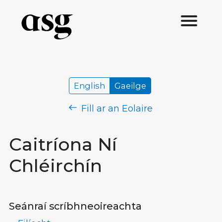
English
Gaeilge
Fill ar an Eolaire
Caitríona Ní
Chléirchín
Seánraí scríbhneoireachta