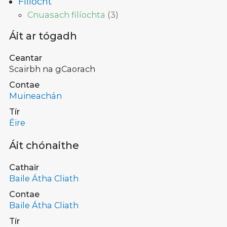
Filíocht
Cnuasach filíochta
(
3
)
Áit ar tógadh
Ceantar
Scairbh na gCaorach
Contae
Muineachán
Tír
Éire
Áit chónaithe
Cathair
Baile Átha Cliath
Contae
Baile Átha Cliath
Tír