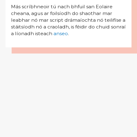
Más scríbhneoir tú nach bhfuil san Eolaire
cheana, agus ar foilsíodh do shaothar mar
leabhar nó mar script drámaíochta nó teilifíse a
stáitsíodh nó a craoladh, is féidir do chuid sonraí
a líonadh isteach
anseo
.