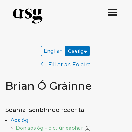
English
Gaeilge
Fill ar an Eolaire
Brian Ó Gráinne
Seánraí scríbhneoireachta
Aos óg
Don aos óg – pictiúrleabhar
(
2
)