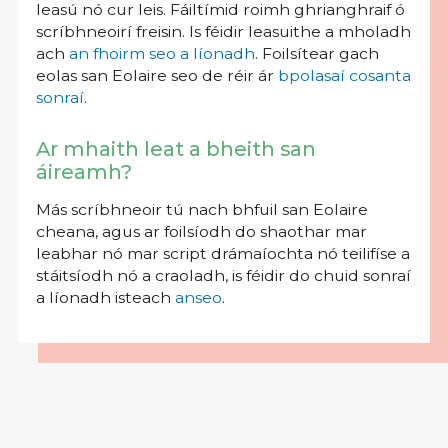
leasú nó cur leis. Fáiltímid roimh ghrianghraif ó
scríbhneoirí freisin. Is féidir leasuithe a mholadh
ach
an fhoirm seo a líonadh
. Foilsítear gach
eolas san Eolaire seo de réir ár
bpolasaí cosanta
sonraí
.
Ar mhaith leat a bheith san
áireamh?
Más scríbhneoir tú nach bhfuil san Eolaire
cheana, agus ar foilsíodh do shaothar mar
leabhar nó mar script drámaíochta nó teilifíse a
stáitsíodh nó a craoladh, is féidir do chuid sonraí
a líonadh isteach
anseo
.