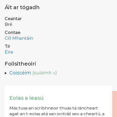
Áit ar tógadh
Ceantar
Bré
Contae
Cill Mhantáin
Tír
Éire
Foilsitheoirí
Coiscéim
(suíomh »)
Eolas a leasú
Más tusa an scríbhneoir thuas tá láncheart
agat an t-eolas atá san iontráil seo a cheartú, a