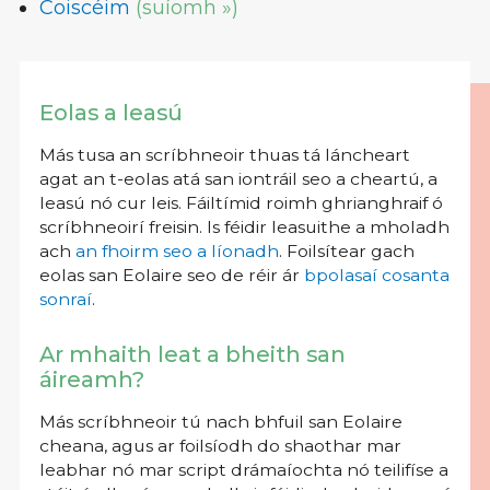
Coiscéim
(suíomh »)
Eolas a leasú
Más tusa an scríbhneoir thuas tá láncheart
agat an t-eolas atá san iontráil seo a cheartú, a
leasú nó cur leis. Fáiltímid roimh ghrianghraif ó
scríbhneoirí freisin. Is féidir leasuithe a mholadh
ach
an fhoirm seo a líonadh
. Foilsítear gach
eolas san Eolaire seo de réir ár
bpolasaí cosanta
sonraí
.
Ar mhaith leat a bheith san
áireamh?
Más scríbhneoir tú nach bhfuil san Eolaire
cheana, agus ar foilsíodh do shaothar mar
leabhar nó mar script drámaíochta nó teilifíse a