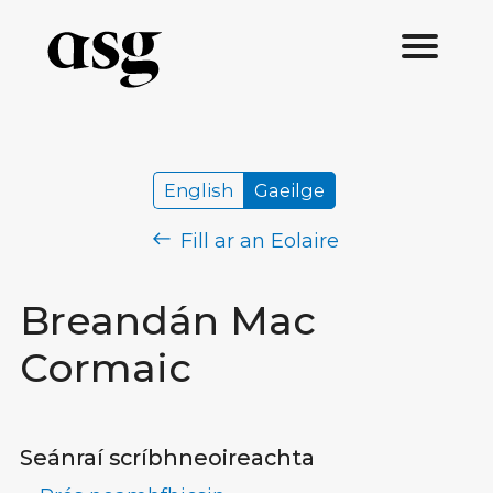
English
Gaeilge
Fill ar an Eolaire
Breandán Mac
Cormaic
Seánraí scríbhneoireachta