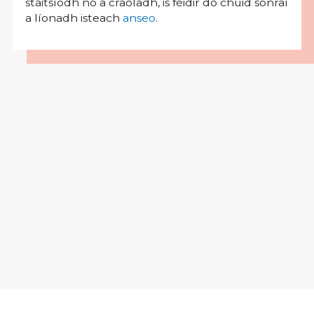
stáitsíodh nó a craoladh, is féidir do chuid sonraí
a líonadh isteach
anseo
.