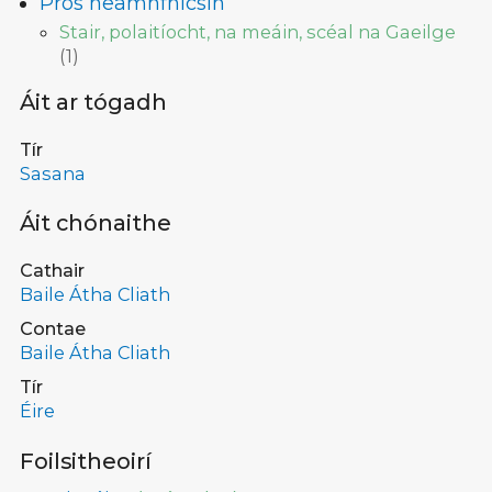
Prós neamhfhicsin
Stair, polaitíocht, na meáin, scéal na Gaeilge
(
1
)
Áit ar tógadh
Tír
Sasana
Áit chónaithe
Cathair
Baile Átha Cliath
Contae
Baile Átha Cliath
Tír
Éire
Foilsitheoirí