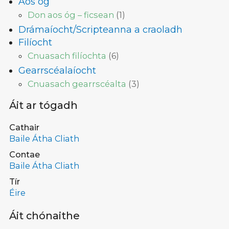
Aos óg
Don aos óg – ficsean
(
1
)
Drámaíocht/Scripteanna a craoladh
Filíocht
Cnuasach filíochta
(
6
)
Gearrscéalaíocht
Cnuasach gearrscéalta
(
3
)
Áit ar tógadh
Cathair
Baile Átha Cliath
Contae
Baile Átha Cliath
Tír
Éire
Áit chónaithe