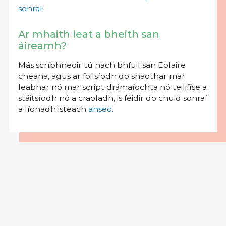
sonraí
.
Ar mhaith leat a bheith san
áireamh?
Más scríbhneoir tú nach bhfuil san Eolaire
cheana, agus ar foilsíodh do shaothar mar
leabhar nó mar script drámaíochta nó teilifíse a
stáitsíodh nó a craoladh, is féidir do chuid sonraí
a líonadh isteach
anseo
.