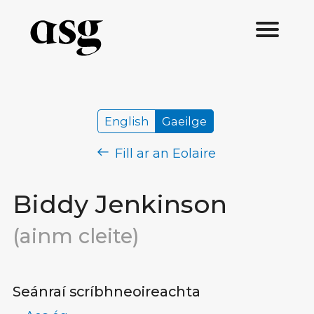
English
Gaeilge
Fill ar an Eolaire
Biddy Jenkinson
(ainm cleite)
Seánraí scríbhneoireachta