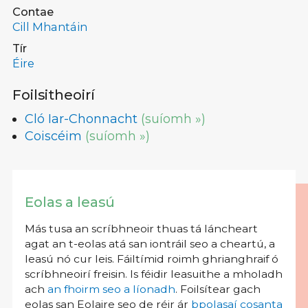
Contae
Cill Mhantáin
Tír
Éire
Foilsitheoirí
Cló Iar-Chonnacht
(suíomh »)
Coiscéim
(suíomh »)
Eolas a leasú
Más tusa an scríbhneoir thuas tá láncheart
agat an t-eolas atá san iontráil seo a cheartú, a
leasú nó cur leis. Fáiltímid roimh ghrianghraif ó
scríbhneoirí freisin. Is féidir leasuithe a mholadh
ach
an fhoirm seo a líonadh
. Foilsítear gach
eolas san Eolaire seo de réir ár
bpolasaí cosanta