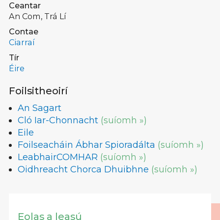
Ceantar
An Com, Trá Lí
Contae
Ciarraí
Tír
Éire
Foilsitheoirí
An Sagart
Cló Iar-Chonnacht
(suíomh »)
Eile
Foilseacháin Ábhar Spioradálta
(suíomh »)
LeabhairCOMHAR
(suíomh »)
Oidhreacht Chorca Dhuibhne
(suíomh »)
Eolas a leasú