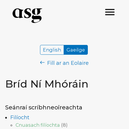
English
Gaeilge
Fill ar an Eolaire
Bríd Ní Mhóráin
Seánraí scríbhneoireachta
Filíocht
Cnuasach filíochta
(
8
)