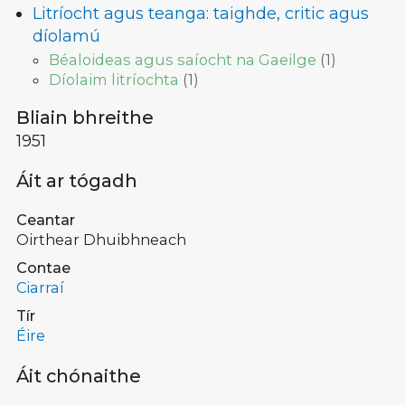
Litríocht agus teanga: taighde, critic agus
díolamú
Béaloideas agus saíocht na Gaeilge
(
1
)
Díolaim litríochta
(
1
)
Bliain bhreithe
1951
Áit ar tógadh
Ceantar
Oirthear Dhuibhneach
Contae
Ciarraí
Tír
Éire
Áit chónaithe