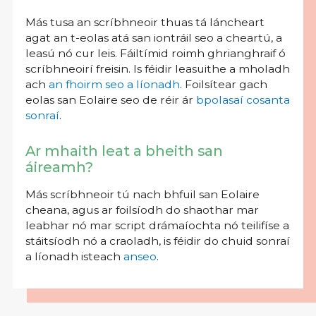
Más tusa an scríbhneoir thuas tá láncheart
agat an t-eolas atá san iontráil seo a cheartú, a
leasú nó cur leis. Fáiltímid roimh ghrianghraif ó
scríbhneoirí freisin. Is féidir leasuithe a mholadh
ach
an fhoirm seo a líonadh
. Foilsítear gach
eolas san Eolaire seo de réir ár
bpolasaí cosanta
sonraí
.
Ar mhaith leat a bheith san
áireamh?
Más scríbhneoir tú nach bhfuil san Eolaire
cheana, agus ar foilsíodh do shaothar mar
leabhar nó mar script drámaíochta nó teilifíse a
stáitsíodh nó a craoladh, is féidir do chuid sonraí
a líonadh isteach
anseo
.