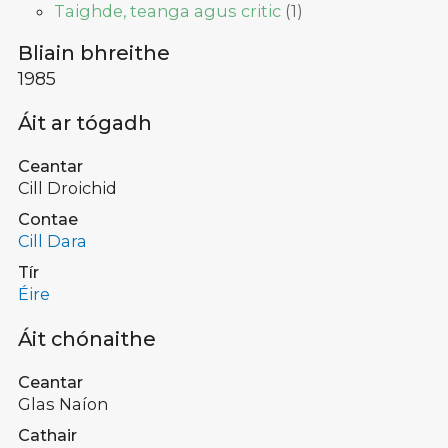
Taighde, teanga agus critic
(
1
)
Bliain bhreithe
1985
Áit ar tógadh
Ceantar
Cill Droichid
Contae
Cill Dara
Tír
Éire
Áit chónaithe
Ceantar
Glas Naíon
Cathair