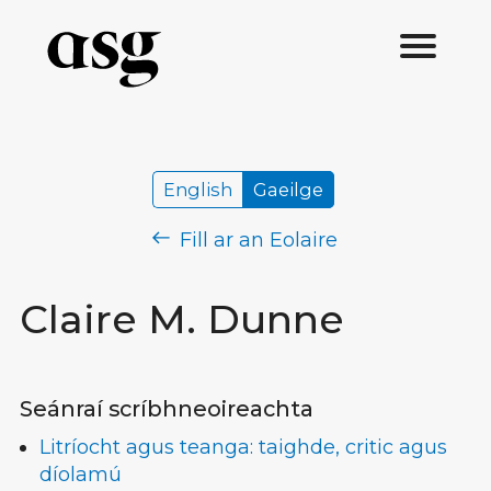
English
Gaeilge
Fill ar an Eolaire
Claire M. Dunne
Seánraí scríbhneoireachta
Litríocht agus teanga: taighde, critic agus
díolamú