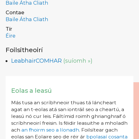
Baile Átha Cliath
Contae
Baile Átha Cliath
Tír
Éire
Foilsitheoirí
LeabhairCOMHAR
(suíomh »)
Eolas a leasú
Más tusa an scríbhneoir thuas tá láncheart
agat an t-eolas atá san iontráil seo a cheartú, a
leasú nó cur leis. Fáiltímid roimh ghrianghraif ó
scríbhneoirí freisin. Is féidir leasuithe a mholadh
ach
an fhoirm seo a líonadh
. Foilsítear gach
eolas san Eolaire seo de réir ár
bpolasaí cosanta