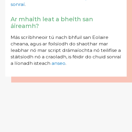
sonraí
.
Ar mhaith leat a bheith san
áireamh?
Más scríbhneoir tú nach bhfuil san Eolaire
cheana, agus ar foilsíodh do shaothar mar
leabhar nó mar script drámaíochta nó teilifíse a
stáitsíodh nó a craoladh, is féidir do chuid sonraí
a líonadh isteach
anseo
.