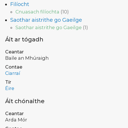
Filíocht
Cnuasach filíochta
(
10
)
Saothar aistrithe go Gaeilge
Saothar aistrithe go Gaeilge
(
1
)
Áit ar tógadh
Ceantar
Baile an Mhúraigh
Contae
Ciarraí
Tír
Éire
Áit chónaithe
Ceantar
Arda Mór