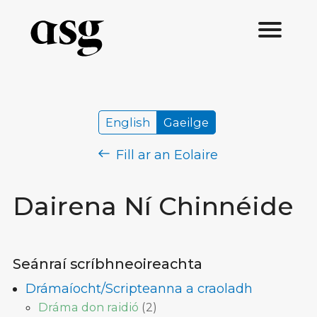
English
Gaeilge
Fill ar an Eolaire
Dairena Ní Chinnéide
Seánraí scríbhneoireachta
Drámaíocht/Scripteanna a craoladh
Dráma don raidió
(
2
)