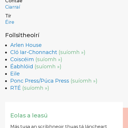
Contae
Ciarraí
Tír
Éire
Foilsitheoirí
Arlen House
Cló Iar-Chonnacht
(suíomh »)
Coiscéim
(suíomh »)
Éabhlóid
(suíomh »)
Eile
Ponc Press/Púca Press
(suíomh »)
RTÉ
(suíomh »)
Eolas a leasú
Más tusa an scríbhneoir thuas tá láncheart