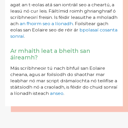
agat an t-eolas atá san iontráil seo a cheartú, a
leasú nó cur leis. Fáiltímid roimh ghrianghraif ó
scríbhneoirí freisin. Is féidir leasuithe a mholadh
ach
an fhoirm seo a líonadh
. Foilsítear gach
eolas san Eolaire seo de réir ár
bpolasaí cosanta
sonraí
.
Ar mhaith leat a bheith san
áireamh?
Más scríbhneoir tú nach bhfuil san Eolaire
cheana, agus ar foilsíodh do shaothar mar
leabhar nó mar script drámaíochta nó teilifíse a
stáitsíodh nó a craoladh, is féidir do chuid sonraí
a líonadh isteach
anseo
.