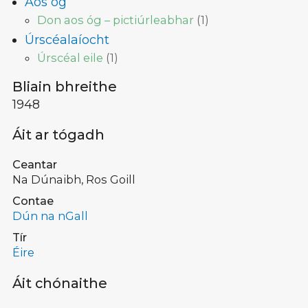
Aos óg
Don aos óg – pictiúrleabhar
(
1
)
Úrscéalaíocht
Úrscéal eile
(
1
)
Bliain bhreithe
1948
Áit ar tógadh
Ceantar
Na Dúnaibh, Ros Goill
Contae
Dún na nGall
Tír
Éire
Áit chónaithe