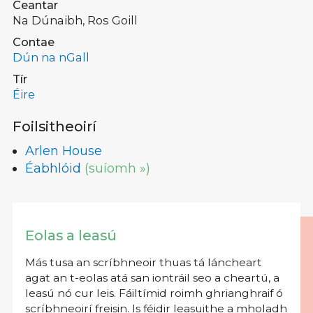
Ceantar
Na Dúnaibh, Ros Goill
Contae
Dún na nGall
Tír
Éire
Foilsitheoirí
Arlen House
Éabhlóid
(suíomh »)
Eolas a leasú
Más tusa an scríbhneoir thuas tá láncheart
agat an t-eolas atá san iontráil seo a cheartú, a
leasú nó cur leis. Fáiltímid roimh ghrianghraif ó
scríbhneoirí freisin. Is féidir leasuithe a mholadh