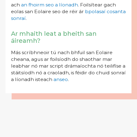
ach
an fhoirm seo a líonadh
. Foilsítear gach
eolas san Eolaire seo de réir ár
bpolasaí cosanta
sonraí
.
Ar mhaith leat a bheith san
áireamh?
Más scríbhneoir tú nach bhfuil san Eolaire
cheana, agus ar foilsíodh do shaothar mar
leabhar nó mar script drámaíochta nó teilifíse a
stáitsíodh nó a craoladh, is féidir do chuid sonraí
a líonadh isteach
anseo
.