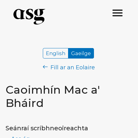
English
Gaeilge
Fill ar an Eolaire
Caoimhín Mac a'
Bháird
Seánraí scríbhneoireachta